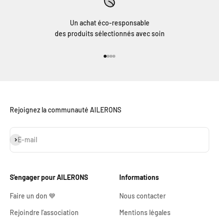
Un achat éco-responsable
des produits sélectionnés avec soin
Aller à l'élément 1
Aller à l'élément 2
Aller à l'élément 3
Aller à l'élément 4
Rejoignez la communauté AILERONS
S'inscrire
E-mail
S'engager pour AILERONS
Informations
Faire un don 💙
Nous contacter
Rejoindre l’association
Mentions légales