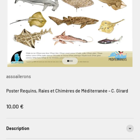
Aller à l'élément 1
Aller à l'élément 2
Aller à l'élément 3
assoailerons
Poster Requins, Raies et Chimères de Méditerranée – C. Girard
Prix de vente
10,00 €
Description